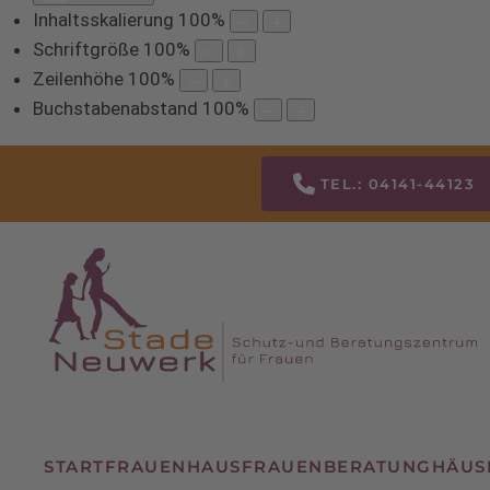
Inhaltsskalierung
100
%
Schriftgröße
100
%
Zeilenhöhe
100
%
Buchstabenabstand
100
%
TEL.: 04141-44123
START
FRAUENHAUS
FRAUENBERATUNG
HÄUS